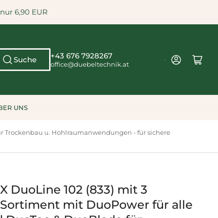
 nur 6,90 EUR
+43 676 7928267
Anmelden
Mini-Warenkorb öffn
Suche
office@duebeltechnik.at
BER UNS
für Trockenbau u. Hohlraumanwendungen - für sichere
X DuoLine 102 (833) mit 3
 Sortiment mit DuoPower für alle