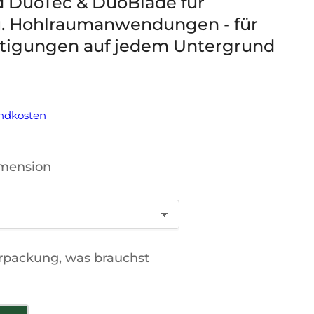
d DuoTec & DuoBlade für
. Hohlraumanwendungen - für
stigungen auf jedem Untergrund
ndkosten
imension
erpackung, was brauchst