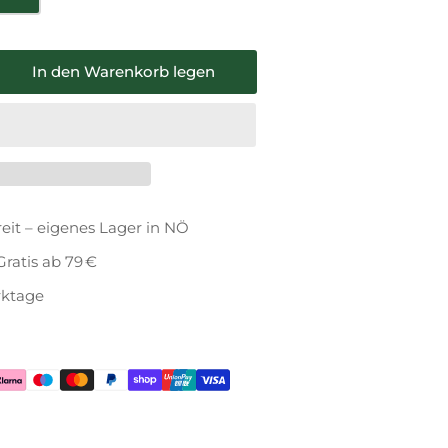
In den Warenkorb legen
nge
höhen
cher
XX
oLine
eit – eigenes Lager in NÖ
2
3)
Gratis ab 79 €
t
erktage
beltypen
rtiment
t
oPower