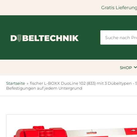
Gratis Lieferun
Suche
nach
Produkten
SHOP
Startseite
»
fischer L-BOXX DuoLine 102 (833) mit 3 Dübeltypen -
Befestigungen auf jedem Untergrund