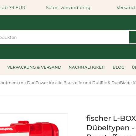
g ab 79 EUR
Sofort versandfertig
Versand
VERPACKUNG & VERSAND
NACHHALTIGKEIT
BLOG
Ü
 Sortiment mit DuoPower für alle Baustoffe und DuoTec & DuoBlade 
fischer L-BOX
Dübeltypen -