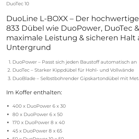
DuoTec 10
DuoLine L-BOXX – Der hochwertige
833 Dübel wie DuoPower, DuoTec &
maximale Leistung & sicheren Halt
Untergrund
DuoPower – Passt sich jeden Baustoff automatisch an
DuoTec – Starker Kippdübel für Hohl- und Vollwände
DuoBlade – Selbstbohrender Gipskartondübel mit Meta
Im Koffer enthalten:
400 x DuoPower 6 x 30
80 x DuoPower 6 x 50
170 x DuoPower 8 x 40
45 x DuoPower 8 x 65
50 x DuoPower 10 x 50