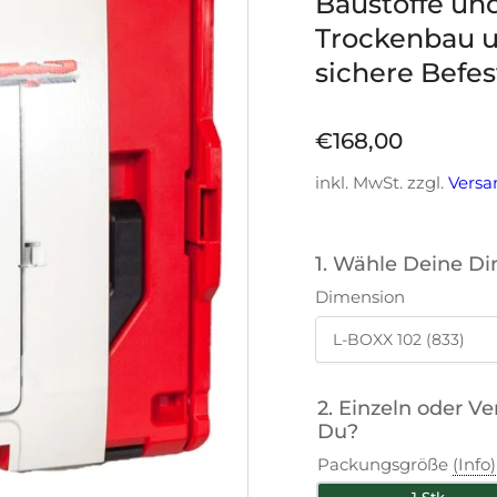
Baustoffe un
Trockenbau u
sichere Befe
Normaler
€168,00
Preis
inkl. MwSt. zzgl.
Versa
1. Wähle Deine D
Dimension
2. Einzeln oder V
Du?
Packungsgröße
(Info)